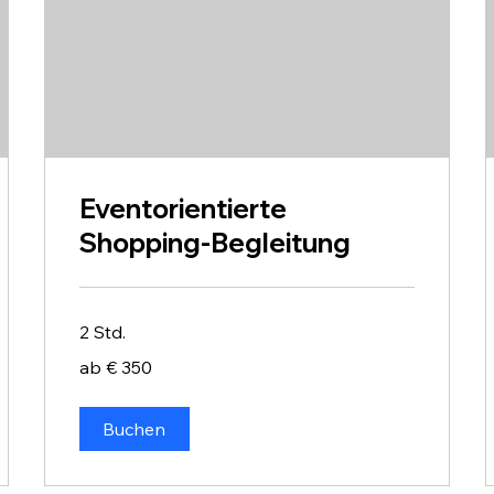
Eventorientierte
Shopping-Begleitung
2 Std.
ab
ab € 350
€
350
Buchen