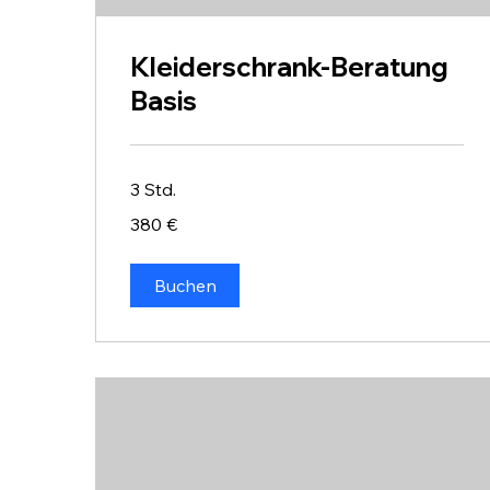
Kleiderschrank-Beratung
Basis
3 Std.
380
380 €
Euro
Buchen