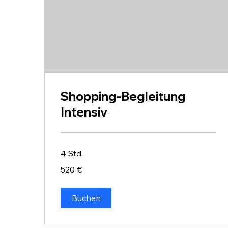
Shopping-Begleitung
Intensiv
4 Std.
520
520 €
Euro
Buchen