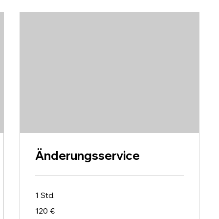
Änderungsservice
1 Std.
120
120 €
Euro