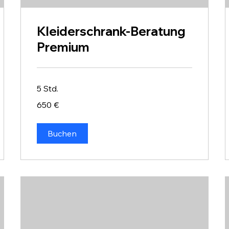
Kleiderschrank-Beratung
Premium
5 Std.
650
650 €
Euro
Buchen