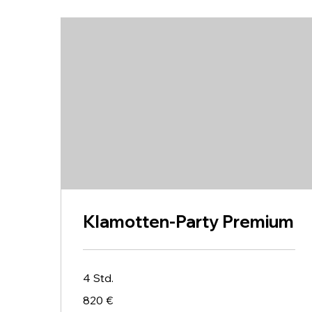
Klamotten-Party Premium
4 Std.
820
820 €
Euro