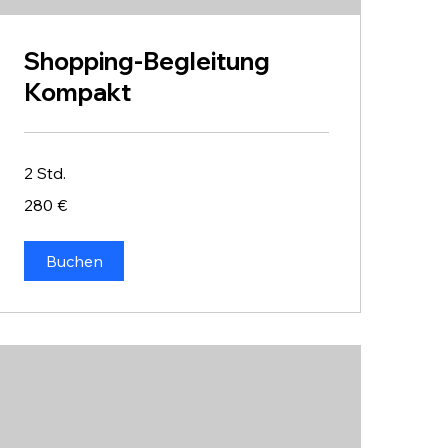
Shopping-Begleitung
Kompakt
2 Std.
280
280 €
Euro
Buchen