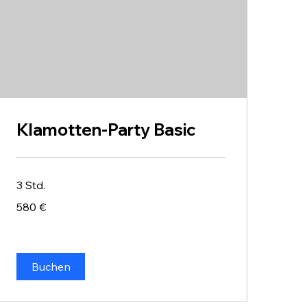
Klamotten-Party Basic
3 Std.
580
580 €
Euro
Buchen